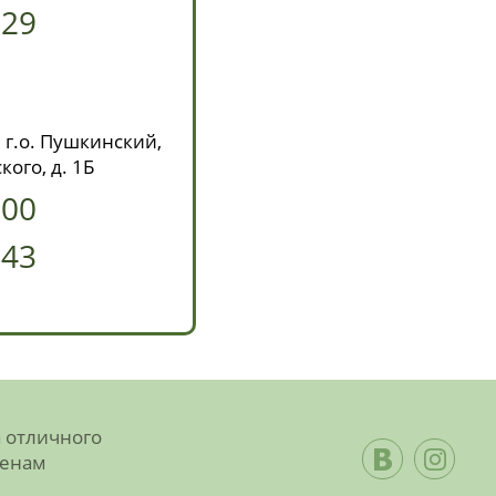
629
 г.о. Пушкинский,
кого, д. 1Б
-00
-43
а отличного
ценам