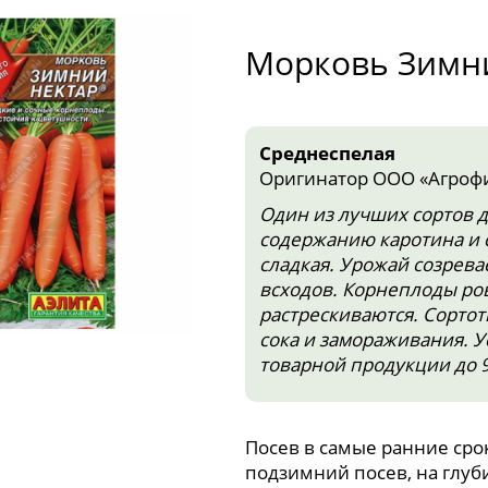
Морковь Зимн
Среднеспелая
Оригинатор ООО «Агроф
Один из лучших сортов д
содержанию каротина и с
сладкая. Урожай созрева
всходов. Корнеплоды ровн
растрескиваются. Сортот
сока и замораживания. У
товарной продукции до 
Посев в самые ранние срок
подзимний посев, на глуби