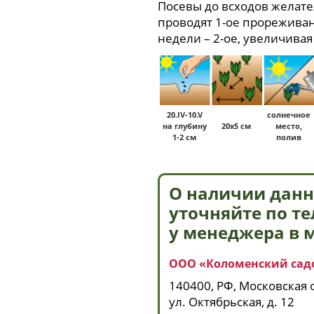
Посевы до всходов желате
проводят 1-ое прореживани
недели – 2-ое, увеличивая
20.IV-10.V
солнечное
на глубину
20х5 см
место,
1-2 см
полив
О наличии данн
уточняйте по т
у менеджера в 
ООО «Коломенский сад
140400, РФ, Московская о
ул. Октябрьская, д. 12