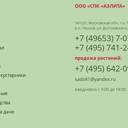
ООО «СПК «АЭЛИТА»
141231, Московская обл., г.о
р.п. Лесной, ул. Достоевского,
+7 (49653) 7-
+7 (495) 741-
ал
продажа растений:
й
+7 (495) 642-
 кустарники
sadok1@yandex.ru
ежедневно с 9:00 до 18:00
ния
дства
а даче