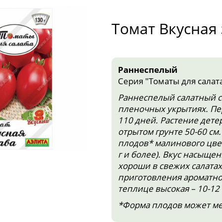
Томат Вкусная
Раннеспелый
Серия "Томаты для салат
Раннеспелый салатный с
пленочных укрытиях. Пер
110 дней. Растение дете
отрытом грунте 50-60 см.
плодов* малинового цвет
г и более). Вкус насыщ
хороши в свежих салатах
приготовления ароматног
теплице высокая – 10-12 
*Форма плодов может мен