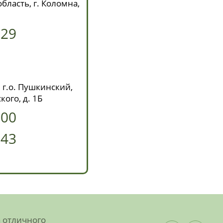
бласть, г. Коломна,
629
 г.о. Пушкинский,
кого, д. 1Б
-00
-43
а отличного