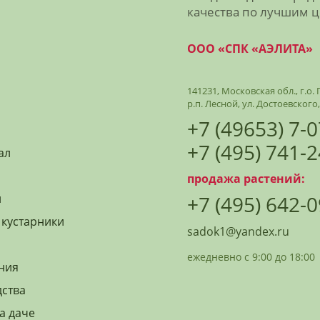
качества по лучшим 
ООО «СПК «АЭЛИТА»
141231, Московская обл., г.о
р.п. Лесной, ул. Достоевского,
+7 (49653) 7-
+7 (495) 741-
ал
продажа растений:
й
+7 (495) 642-
 кустарники
sadok1@yandex.ru
ежедневно с 9:00 до 18:00
ния
дства
а даче