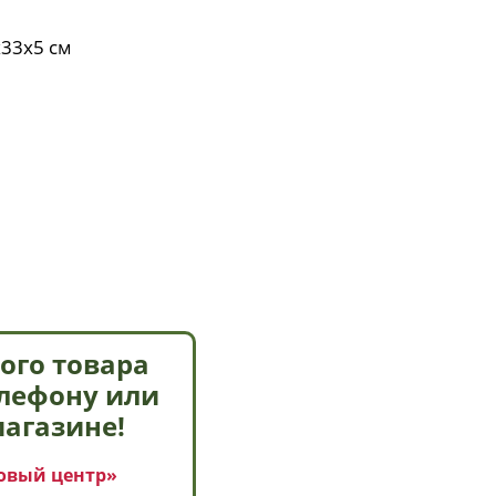
х33х5 см
ого товара
елефону или
магазине!
овый центр»