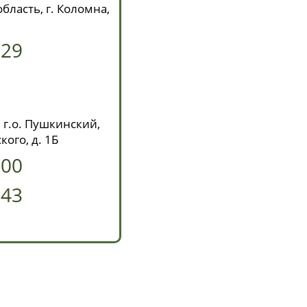
бласть, г. Коломна,
629
 г.о. Пушкинский,
кого, д. 1Б
-00
-43