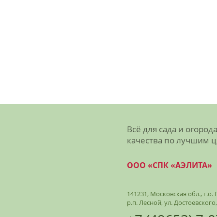
Всё для сада и огород
качества по лучшим 
ООО «СПК «АЭЛИТА»
141231, Московская обл., г.о
р.п. Лесной, ул. Достоевского,