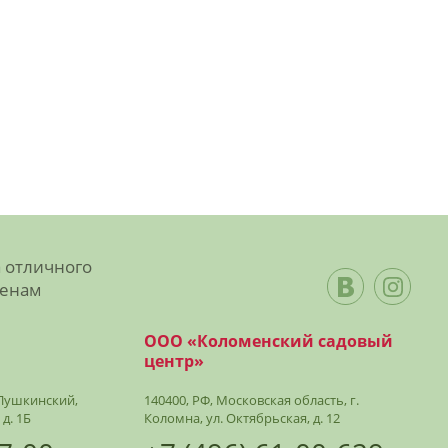
а отличного
ценам
ООО «Коломенский садовый
центр»
. Пушкинский,
140400, РФ, Московская область, г.
 д. 1Б
Коломна, ул. Октябрьская, д. 12