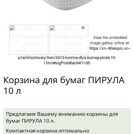
View the embedded
image gallery online at:
https://xn--80aispm.xn--
p1ai/khoztovary/item/2413-korzina-dlya-bumag-pirula-10-
l.html#sigProId6ac64f11d5
Корзина для бумаг ПИРУЛА
10 л
Предлагаем Вашему вниманию корзины для
бумаг ПИРУЛА 10 л.
Компактная корзина оптимально