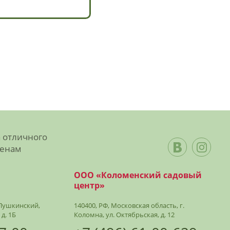
а отличного
ценам
ООО «Коломенский садовый
центр»
. Пушкинский,
140400, РФ, Московская область, г.
 д. 1Б
Коломна, ул. Октябрьская, д. 12