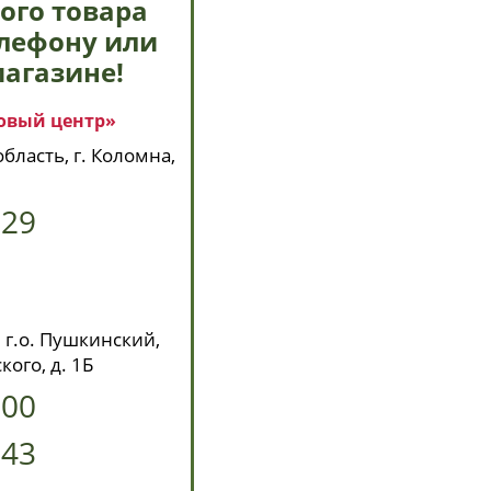
ого товара
елефону или
магазине!
овый центр»
бласть, г. Коломна,
629
 г.о. Пушкинский,
кого, д. 1Б
-00
-43