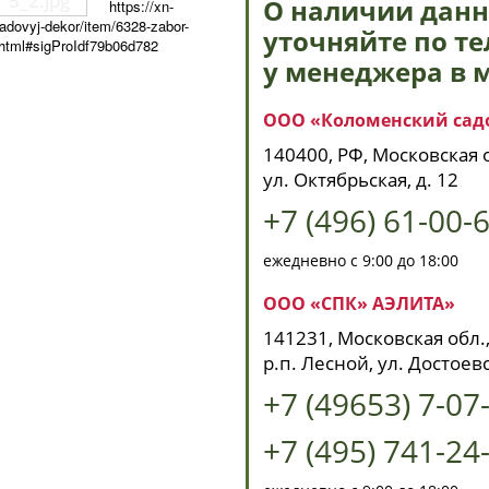
О наличии данн
https://xn-
adovyj-dekor/item/6328-zabor-
уточняйте по т
.html#sigProIdf79b06d782
у менеджера в 
ООО «Коломенский сад
140400, РФ, Московская о
ул. Октябрьская, д. 12
+7 (496) 61-00-
ежедневно с 9:00 до 18:00
ООО «СПК» АЭЛИТА»
141231, Московская обл.,
р.п. Лесной, ул. Достоевс
+7 (49653) 7-07
+7 (495) 741-24