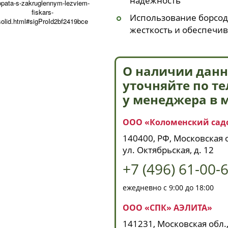
надежность
opata-s-zakruglennym-lezviem-
fiskars-
Использование борсод
solid.html#sigProId2bf2419bce
жесткость и обеспечив
О наличии данн
уточняйте по т
у менеджера в 
ООО «Коломенский сад
140400, РФ, Московская о
ул. Октябрьская, д. 12
+7 (496) 61-00-
ежедневно с 9:00 до 18:00
ООО «СПК» АЭЛИТА»
141231, Московская обл.,