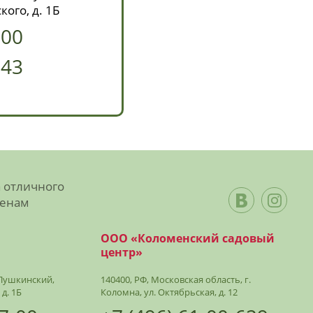
кого, д. 1Б
-00
-43
а отличного
ценам
ООО «Коломенский садовый
центр»
. Пушкинский,
140400, РФ, Московская область, г.
 д. 1Б
Коломна, ул. Октябрьская, д. 12