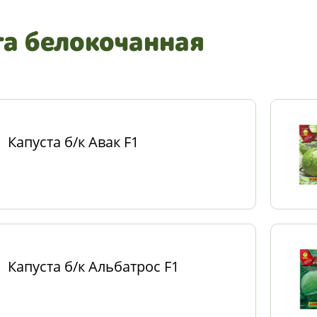
та белокочанная
Капуста б/к Авак F1
Капуста б/к Альбатрос F1