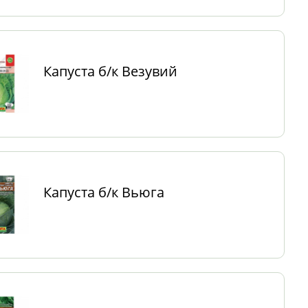
Капуста б/к Везувий
Капуста б/к Вьюга