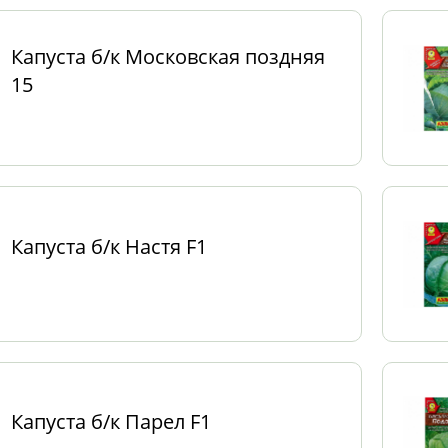
Капуста б/к Московская поздняя
15
Капуста б/к Настя F1
Капуста б/к Парел F1